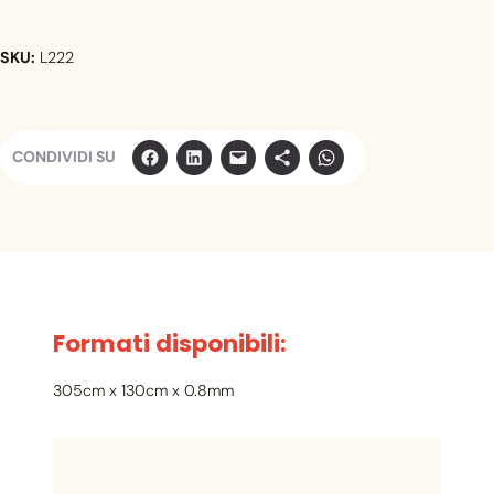
m
i
SKU:
L222
n
a
t
o
A
CONDIVIDI SU
c
e
r
o
b
i
a
Formati disponibili:
n
c
305cm x 130cm x 0.8mm
o
2
2
2
q