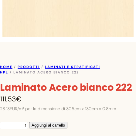
HOME
/
PRODOTTI
/
LAMINATI E STRATIFICATI
HPL
/ LAMINATO ACERO BIANCO 222
Laminato Acero bianco 222
111,53
€
28.13EUR/m²
per la dimensione di 305cm x 130cm x 0.8mm
L
Aggiungi al carrello
a