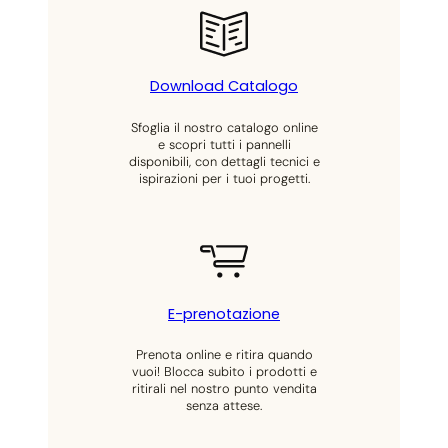
u
a
n
Download Catalogo
t
i
Sfoglia il nostro catalogo online
t
e scopri tutti i pannelli
à
disponibili, con dettagli tecnici e
ispirazioni per i tuoi progetti.
E-prenotazione
Prenota online e ritira quando
vuoi! Blocca subito i prodotti e
ritirali nel nostro punto vendita
senza attese.